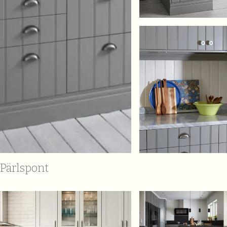
Pärlspont