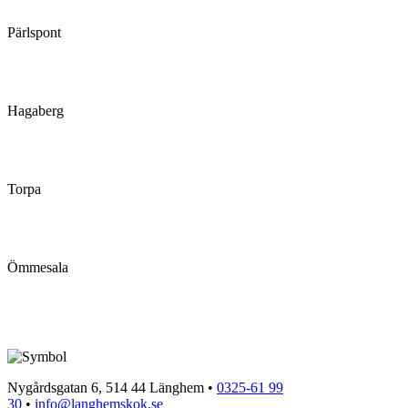
Pärlspont
Hagaberg
Torpa
Ömmesala
Nygårdsgatan 6, 514 44 Länghem •
0325-61 99
30
•
info@langhemskok.se