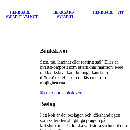
HERRGÅRD –
HERRGÅRD –
HERRGÅRD – VIT
VARMVIT VALNÖT
VARMVIT
Bänkskivor
Sten, trä, laminat eller rostfritt stål? Eller en
kvartskomposit som efterliknar marmor? Med
rätt bänkskiva kan du fånga känslan i
drömköket. Här kan du läsa mer om
möjligheterna.
läs mer om bänkskivor
Beslag
I ett kök är det beslagen och kökshandtagen
som sätter den slutgiltiga prägeln på
köksluckorna. Utforska vårt stora sortiment och