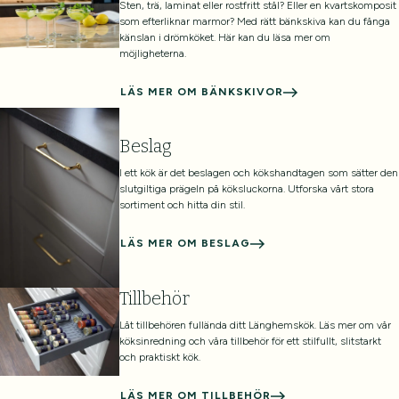
Sten, trä, laminat eller rostfritt stål? Eller en kvartskomposit
som efterliknar marmor? Med rätt bänkskiva kan du fånga
känslan i drömköket. Här kan du läsa mer om
möjligheterna.
LÄS MER OM BÄNKSKIVOR
Beslag
I ett kök är det beslagen och kökshandtagen som sätter den
slutgiltiga prägeln på köksluckorna. Utforska vårt stora
sortiment och hitta din stil.
LÄS MER OM BESLAG
Tillbehör
Låt tillbehören fullända ditt Länghemskök. Läs mer om vår
köksinredning och våra tillbehör för ett stilfullt, slitstarkt
och praktiskt kök.
LÄS MER OM TILLBEHÖR