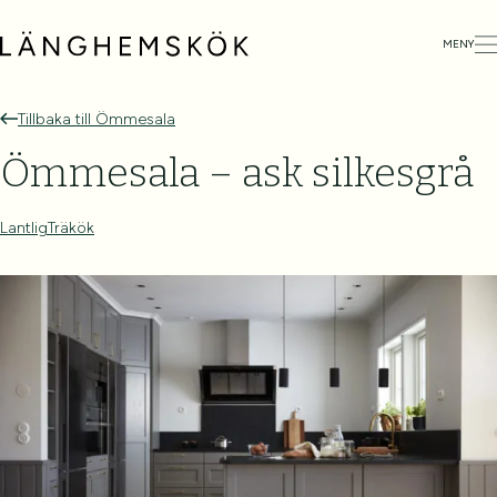
MENY
Tillbaka till Ömmesala
Ömmesala – ask silkesgrå
Lantlig
Träkök