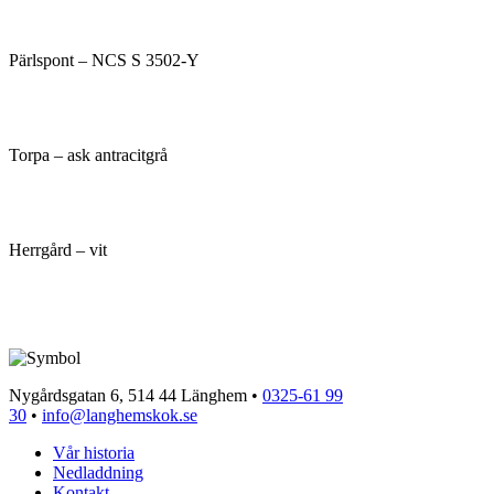
Pärlspont – NCS S 3502-Y
Torpa – ask antracitgrå
Herrgård – vit
Nygårdsgatan 6, 514 44 Länghem •
0325-61 99
30
•
info@langhemskok.se
Vår historia
Nedladdning
Kontakt